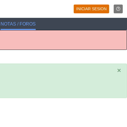
INICIAR SESION
NOTAS / FOROS
×