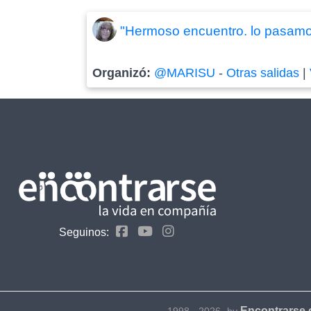
"Hermoso encuentro. lo pasamo
Organizó:
@MARISU
-
Otras salidas
|
Seguinos:
Encontrarse
1998 - 2026- by