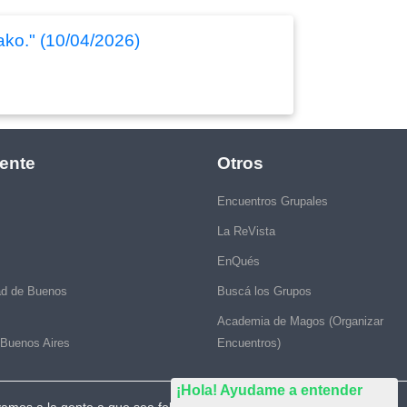
ko." (10/04/2026)
ente
Otros
Encuentros Grupales
La ReVista
EnQués
ad de Buenos
Buscá los Grupos
Academia de Magos (Organizar
 Buenos Aires
Encuentros)
¡Hola! Ayudame a entender
vamos a la gente a que sea feliz."