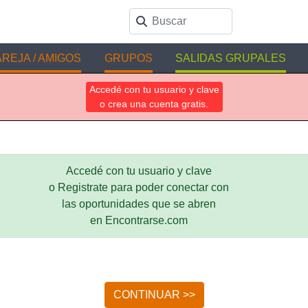
REJA / AMIGOS
GRUPOS
SALIDAS GRUPALES
Accedé con tu usuario y clave
o crea una cuenta gratis.
Accedé con tu usuario y clave
o Registrate para poder conectar con
las oportunidades que se abren
en Encontrarse.com
CONTINUAR >>