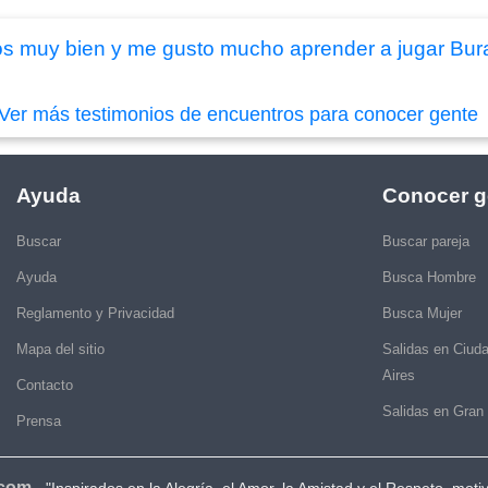
s muy bien y me gusto mucho aprender a jugar Bura
Ver más testimonios de encuentros para conocer gente
Ayuda
Conocer g
Buscar
Buscar pareja
Ayuda
Busca Hombre
Reglamento y Privacidad
Busca Mujer
Mapa del sitio
Salidas en Ciud
Aires
Contacto
Salidas en Gran
Prensa
.com
-
"Inspirados en la Alegría, el Amor, la Amistad y el Respeto, moti