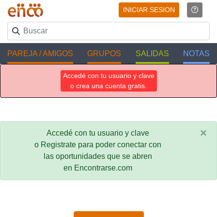
INICIAR SESION
PAREJA / AMIGOS
GRUPOS
SALIDAS
NOTAS
Accedé con tu usuario y clave
o crea una cuenta gratis.
×
Accedé con tu usuario y clave
o Registrate para poder conectar con
las oportunidades que se abren
en Encontrarse.com