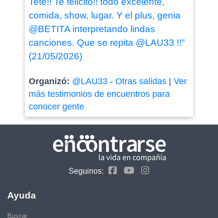
Teté!! Te felicito!! todo excelente,
comida, show, lugar. Y el plus, genia
@BETITA interpretando lindas
canciones. Que se repita @LAU33 !!"
(21/05/2026)
Organizó:
@LAU33
-
Otras salidas
|
Ver
más testimonios de encuentros para
conocer gente
Seguinos:
Ayuda
Buscar