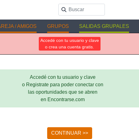
REJA / AMIGOS
GRUPOS
SALIDAS GRUPALES
Accedé con tu usuario y clave
o crea una cuenta gratis.
Accedé con tu usuario y clave
o Registrate para poder conectar con
las oportunidades que se abren
en Encontrarse.com
CONTINUAR >>