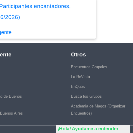
 Participantes encantadores,
/06/2026)
gente
ente
Otros
Encuentros Grupales
La ReVista
EnQués
ad de Buenos
Buscá los Grupos
Academia de Magos (Organizar
 Buenos Aires
Encuentros)
¡Hola! Ayudame a entender