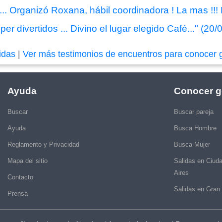
.. Organizó Roxana, hábil coordinadora ! La mas !!!
er divertidos ... Divino el lugar elegido Café..." (20
idas
|
Ver más testimonios de encuentros para conocer 
Ayuda
Conocer g
Buscar
Buscar pareja
Ayuda
Busca Hombre
Reglamento y Privacidad
Busca Mujer
Mapa del sitio
Salidas en Ciud
Aires
Contacto
Salidas en Gran
Prensa