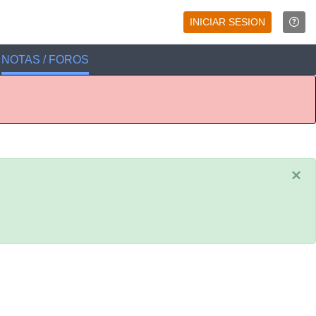
INICIAR SESION
NOTAS / FOROS
×