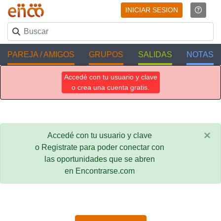
INICIAR SESION
PAREJA / AMIGOS
GRUPOS
SALIDAS
NOTAS
Accedé con tu usuario y clave
o crea una cuenta gratis.
×
Accedé con tu usuario y clave
o Registrate para poder conectar con
las oportunidades que se abren
en Encontrarse.com