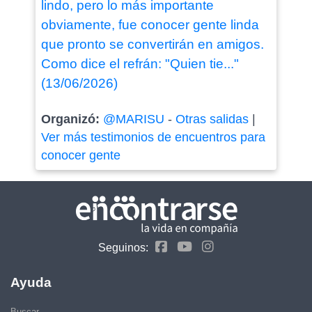
lindo, pero lo más importante
obviamente, fue conocer gente linda
que pronto se convertirán en amigos.
Como dice el refrán: "Quien tie..."
(13/06/2026)
Organizó:
@MARISU
-
Otras salidas
|
Ver más testimonios de encuentros para
conocer gente
Seguinos:
Ayuda
Buscar