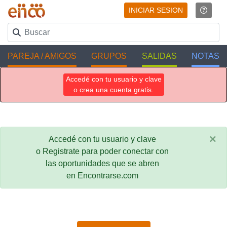
INICIAR SESION
PAREJA / AMIGOS
GRUPOS
SALIDAS
NOTAS
Accedé con tu usuario y clave
o crea una cuenta gratis.
×
Accedé con tu usuario y clave
o Registrate para poder conectar con
las oportunidades que se abren
en Encontrarse.com