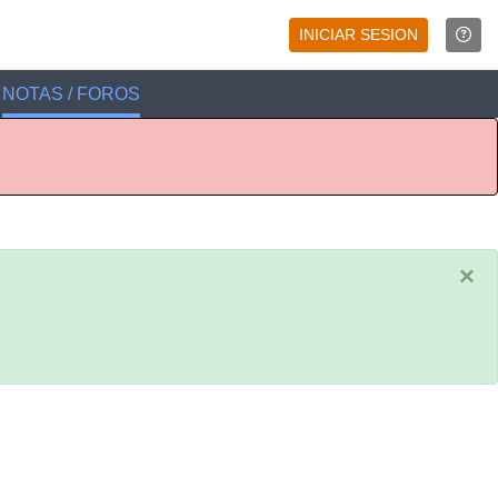
INICIAR SESION
NOTAS / FOROS
×