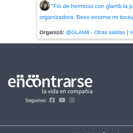
"Fin de hermoso con glamb la 
organizadora. Beso enorme mi tocay
Organizó:
@GLAM8
-
Otras salidas
|
V
Seguinos: