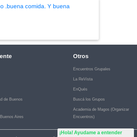
lo .buena comida. Y buena
ente
Otros
Encuentros Grupales
La ReVista
EnQués
ad de Buenos
Buscá los Grupos
Academia de Magos (Organizar
 Buenos Aires
Encuentros)
¡Hola! Ayudame a entender