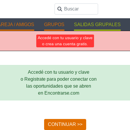
REJA / AMIGOS
GRUPOS
SALIDAS GRUPALES
Accedé con tu usuario y clave
o crea una cuenta gratis.
Accedé con tu usuario y clave
o Registrate para poder conectar con
las oportunidades que se abren
en Encontrarse.com
CONTINUAR >>