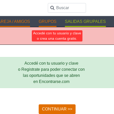
REJA / AMIGOS
GRUPOS
SALIDAS GRUPALES
Accedé con tu usuario y clave
o crea una cuenta gratis.
Accedé con tu usuario y clave
o Registrate para poder conectar con
las oportunidades que se abren
en Encontrarse.com
CONTINUAR >>