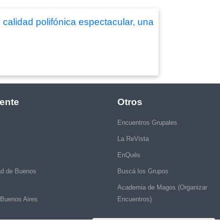
calidad polifónica espectacular, una
ente
Otros
Encuentros Grupales
La ReVista
EnQués
ad de Buenos
Buscá los Grupos
Academia de Magos (Organizar
 Buenos Aires
Encuentros)