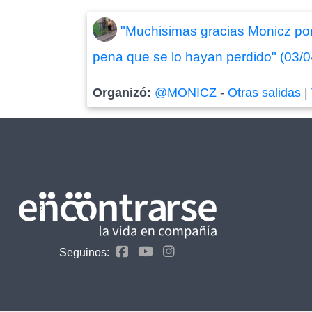
"Muchisimas gracias Monicz por 
pena que se lo hayan perdido" (03/
Organizó:
@MONICZ
-
Otras salidas
|
Seguinos: