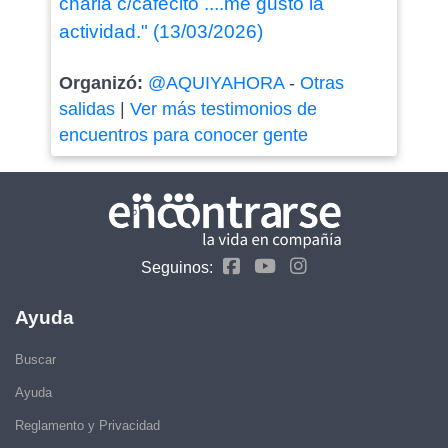
charla c/cafécito ....me gustó la
actividad." (13/03/2026)
Organizó:
@AQUIYAHORA
-
Otras
salidas
|
Ver más testimonios de
encuentros para conocer gente
Seguinos:
Ayuda
Buscar
Ayuda
Reglamento y Privacidad