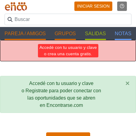
INICIAR SESION
PAREJA / AMIGOS
GRUPOS
SALIDAS
NOTAS
Accedé con tu usuario y clave
o crea una cuenta gratis.
×
Accedé con tu usuario y clave
o Registrate para poder conectar con
las oportunidades que se abren
en Encontrarse.com