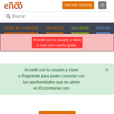
INICIAR SESION
PAREJA / AMIGOS
GRUPOS
SALIDAS
NOTAS
Accedé con tu usuario y clave
o crea una cuenta gratis.
×
Accedé con tu usuario y clave
o Registrate para poder conectar con
las oportunidades que se abren
en Encontrarse.com