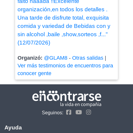
faltó naaada !!Excelente
organización,en todos los detalles .
Una tarde de disfrute total, exquisita
comida y variedad de Bebidas con y
sin alcohol ,baile ,show,sorteos ,f..."
(12/07/2026)
Organizó:
@GLAM8
-
Otras salidas
|
Ver más testimonios de encuentros para
conocer gente
Seguinos:
Ayuda