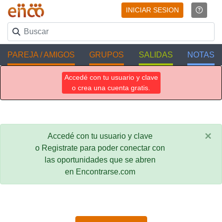
INICIAR SESION
PAREJA / AMIGOS
GRUPOS
SALIDAS
NOTAS
Accedé con tu usuario y clave
o crea una cuenta gratis.
×
Accedé con tu usuario y clave
o Registrate para poder conectar con
las oportunidades que se abren
en Encontrarse.com