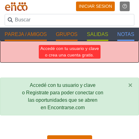
INICIAR SESION
PAREJA / AMIGOS
GRUPOS
SALIDAS
NOTAS
Accedé con tu usuario y clave
o crea una cuenta gratis.
×
Accedé con tu usuario y clave
o Registrate para poder conectar con
las oportunidades que se abren
en Encontrarse.com