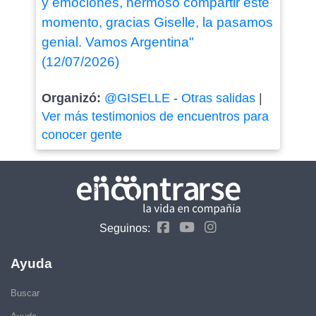
y emociones, hermoso compartir este
momento, gracias Giselle, la pasamos
genial. Vamos Argentina"
(12/07/2026)
Organizó:
@GISELLE
-
Otras salidas
|
Ver más testimonios de encuentros para
conocer gente
Seguinos:
Ayuda
Buscar