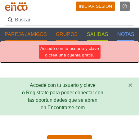
INICIAR SESION
PAREJA / AMIGOS
GRUPOS
SALIDAS
NOTAS
Accedé con tu usuario y clave
o crea una cuenta gratis.
×
Accedé con tu usuario y clave
o Registrate para poder conectar con
las oportunidades que se abren
en Encontrarse.com