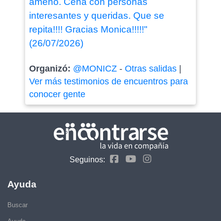
ameno. Cena con personas
interesantes y queridas. Que se
repita!!!! Gracias Monica!!!!!"
(26/07/2026)
Organizó:
@MONICZ
-
Otras salidas
|
Ver más testimonios de encuentros para
conocer gente
Seguinos:
Ayuda
Buscar