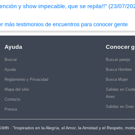
ción y show impecable, que se repita!!" (23/07/20
er más testimonios de encuentros para conocer gente
Ayuda
Conocer g
Buscar
Buscar pareja
Ayuda
Busca Hombre
Reglamento y Privacidad
Busca Mujer
Mapa del sitio
Salidas en Ciud
Aires
Contacto
Salidas en Gran
Prensa
.com
-
"Inspirados en la Alegría, el Amor, la Amistad y el Respeto, moti