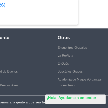
26)
ente
Otros
Encuentros Grupales
La ReVista
EnQués
ad de Buenos
Buscá los Grupos
Academia de Magos (Organizar
 Buenos Aires
Encuentros)
¡Hola! Ayudame a entender
vamos a la gente a que sea feliz."