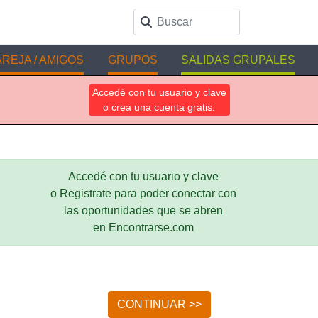
REJA / AMIGOS
GRUPOS
SALIDAS GRUPALES
Accedé con tu usuario y clave
o crea una cuenta gratis.
Accedé con tu usuario y clave
o Registrate para poder conectar con
las oportunidades que se abren
en Encontrarse.com
CONTINUAR >>