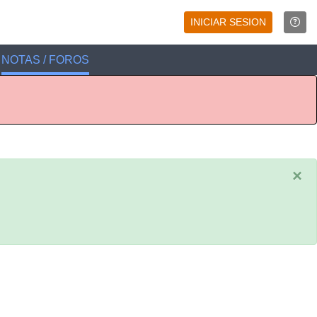
INICIAR SESION
NOTAS / FOROS
×