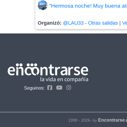
"Hermosa noche! Muy buena aten
Organizó:
@LAU33
-
Otras salidas
|
V
Seguinos:
Encontrarse
1998 - 2026- by