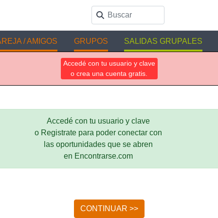
REJA / AMIGOS
GRUPOS
SALIDAS GRUPALES
Accedé con tu usuario y clave
o crea una cuenta gratis.
Accedé con tu usuario y clave
o Registrate para poder conectar con
las oportunidades que se abren
en Encontrarse.com
CONTINUAR >>