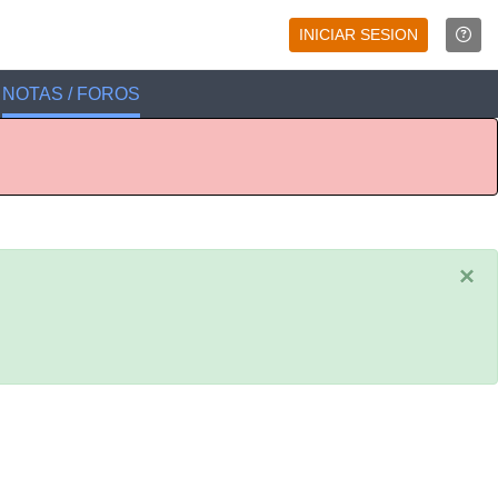
INICIAR SESION
NOTAS / FOROS
×