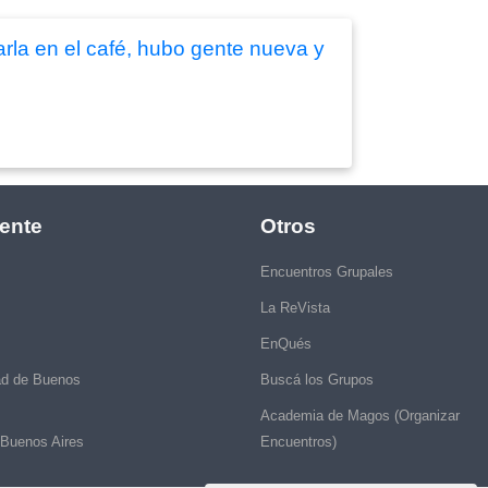
arla en el café, hubo gente nueva y
ente
Otros
Encuentros Grupales
La ReVista
EnQués
ad de Buenos
Buscá los Grupos
Academia de Magos (Organizar
 Buenos Aires
Encuentros)