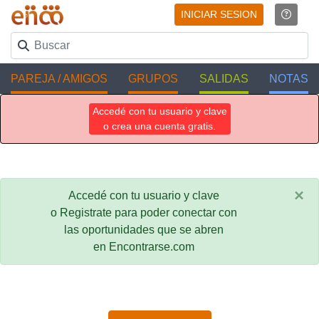
INICIAR SESION
PAREJA / AMIGOS
GRUPOS
SALIDAS
NOTAS
Accedé con tu usuario y clave
o crea una cuenta gratis.
×
Accedé con tu usuario y clave
o Registrate para poder conectar con
las oportunidades que se abren
en Encontrarse.com