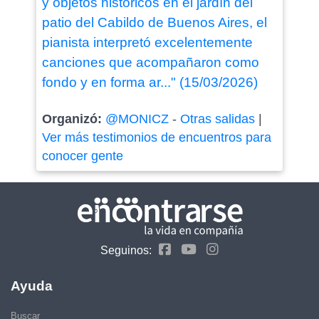
y objetos históricos en el jardín del
patio del Cabildo de Buenos Aires, el
pianista interpretó excelentemente
canciones que acompañaron como
fondo y en forma ar..." (15/03/2026)
Organizó:
@MONICZ
-
Otras salidas
|
Ver más testimonios de encuentros para
conocer gente
Seguinos:
Ayuda
Buscar