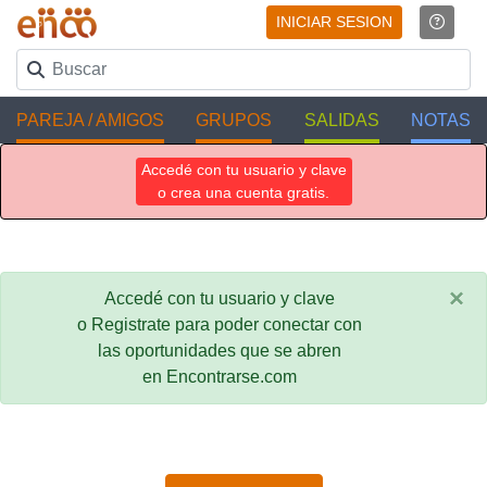
INICIAR SESION
PAREJA / AMIGOS
GRUPOS
SALIDAS
NOTAS
Accedé con tu usuario y clave
o crea una cuenta gratis.
×
Accedé con tu usuario y clave
o Registrate para poder conectar con
las oportunidades que se abren
en Encontrarse.com