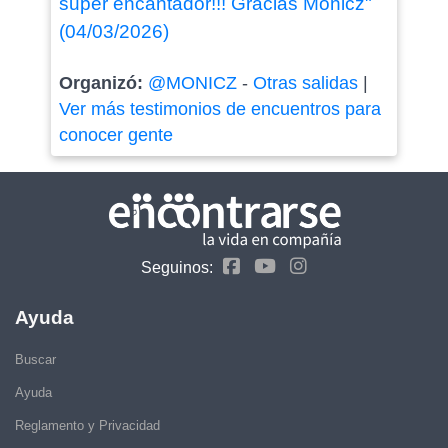
super encantador!!! Gracias Monicz"
(04/03/2026)
Organizó:
@MONICZ
-
Otras salidas
|
Ver más testimonios de encuentros para
conocer gente
Seguinos:
Ayuda
Buscar
Ayuda
Reglamento y Privacidad