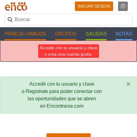
INICIAR SESION
PAREJA / AMIGOS
GRUPOS
SALIDAS
NOTAS
Accedé con tu usuario y clave
o crea una cuenta gratis.
×
Accedé con tu usuario y clave
o Registrate para poder conectar con
las oportunidades que se abren
en Encontrarse.com