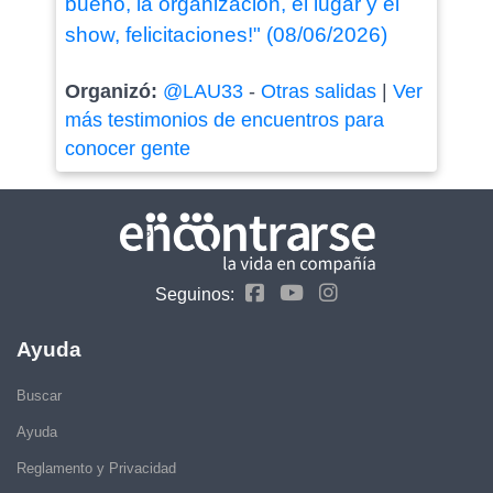
bueno, la organización, el lugar y el
show, felicitaciones!" (08/06/2026)
Organizó:
@LAU33
-
Otras salidas
|
Ver
más testimonios de encuentros para
conocer gente
Seguinos:
Ayuda
Buscar
Ayuda
Reglamento y Privacidad