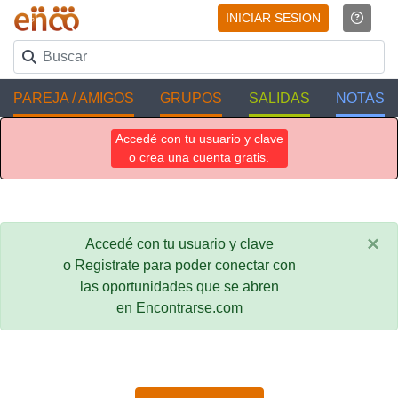
INICIAR SESION
PAREJA / AMIGOS
GRUPOS
SALIDAS
NOTAS
Accedé con tu usuario y clave
o crea una cuenta gratis.
×
Accedé con tu usuario y clave
o Registrate para poder conectar con
las oportunidades que se abren
en Encontrarse.com