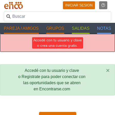
INICIAR SESION
PAREJA / AMIGOS
GRUPOS
SALIDAS
NOTAS
Accedé con tu usuario y clave
o crea una cuenta gratis.
×
Accedé con tu usuario y clave
o Registrate para poder conectar con
las oportunidades que se abren
en Encontrarse.com