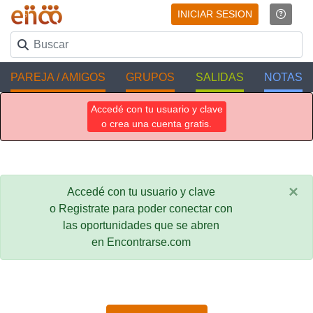
INICIAR SESION
PAREJA / AMIGOS
GRUPOS
SALIDAS
NOTAS
Accedé con tu usuario y clave
o crea una cuenta gratis.
×
Accedé con tu usuario y clave
o Registrate para poder conectar con
las oportunidades que se abren
en Encontrarse.com