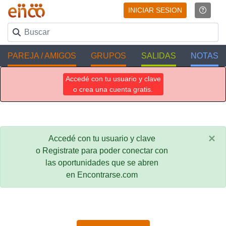
INICIAR SESION
PAREJA / AMIGOS
GRUPOS
SALIDAS
NOTAS
Accedé con tu usuario y clave
o crea una cuenta gratis.
×
Accedé con tu usuario y clave
o Registrate para poder conectar con
las oportunidades que se abren
en Encontrarse.com