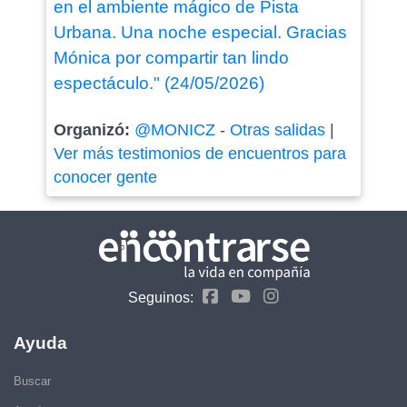
en el ambiente mágico de Pista
Urbana. Una noche especial. Gracias
Mónica por compartir tan lindo
espectáculo." (24/05/2026)
Organizó:
@MONICZ
-
Otras salidas
|
Ver más testimonios de encuentros para
conocer gente
Seguinos:
Ayuda
Buscar