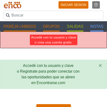
INICIAR SESION
PAREJA / AMIGOS
GRUPOS
SALIDAS
NOTAS
Accedé con tu usuario y clave
o crea una cuenta gratis.
×
Accedé con tu usuario y clave
o Registrate para poder conectar con
las oportunidades que se abren
en Encontrarse.com