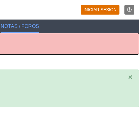
INICIAR SESION
NOTAS / FOROS
×