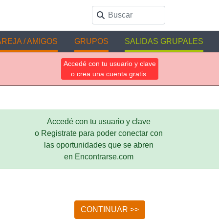
REJA / AMIGOS
GRUPOS
SALIDAS GRUPALES
Accedé con tu usuario y clave
o crea una cuenta gratis.
Accedé con tu usuario y clave
o Registrate para poder conectar con
las oportunidades que se abren
en Encontrarse.com
CONTINUAR >>