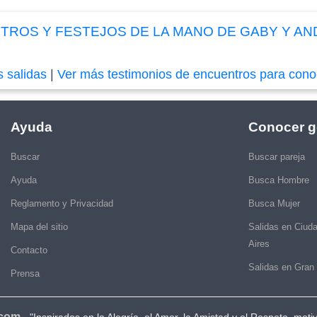
ROS Y FESTEJOS DE LA MANO DE GABY Y ANDRE
s salidas
|
Ver más testimonios de encuentros para cono
Ayuda
Conocer g
Buscar
Buscar pareja
Ayuda
Busca Hombre
Reglamento y Privacidad
Busca Mujer
Mapa del sitio
Salidas en Ciud
Aires
Contacto
Salidas en Gran
Prensa
.com
-
"Inspirados en la Alegría, el Amor, la Amistad y el Respeto, moti