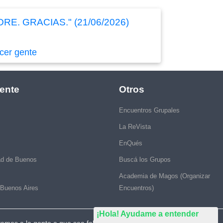
. GRACIAS." (21/06/2026)
cer gente
ente
Otros
Encuentros Grupales
La ReVista
EnQués
ad de Buenos
Buscá los Grupos
Academia de Magos (Organizar
 Buenos Aires
Encuentros)
¡Hola! Ayudame a entender
vamos a la gente a que sea feliz."