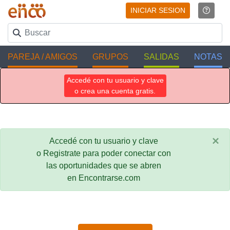
INICIAR SESION
PAREJA / AMIGOS
GRUPOS
SALIDAS
NOTAS
Accedé con tu usuario y clave
o crea una cuenta gratis.
×
Accedé con tu usuario y clave
o Registrate para poder conectar con
las oportunidades que se abren
en Encontrarse.com