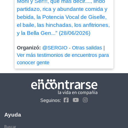
Moni y Ser!!!, que más decir...., lindo
partidazo, rica y abundante comida y
bebida, la Potencia Vocal de Giselle,
el baile, las hinchadas, los anfitriones,
y la Bella Gen..." (28/06/2026)
Organizó:
@SERGIO
-
Otras salidas
|
Ver más testimonios de encuentros para
conocer gente
Seguinos:
Ayuda
Buscar