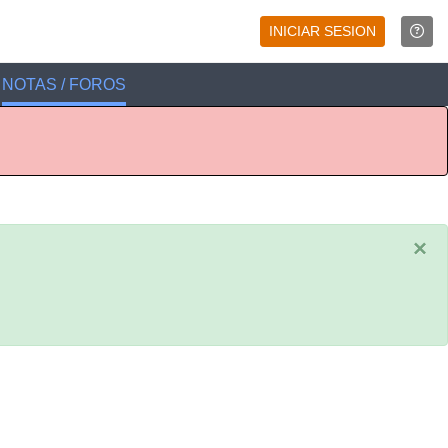
INICIAR SESION
NOTAS / FOROS
×