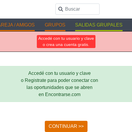
REJA / AMIGOS
GRUPOS
SALIDAS GRUPALES
Accedé con tu usuario y clave
o crea una cuenta gratis.
Accedé con tu usuario y clave
o Registrate para poder conectar con
las oportunidades que se abren
en Encontrarse.com
CONTINUAR >>