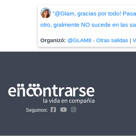
"@Glam, gracias por todo! Pasa
otro, gralmente NO sucede en las sal
Organizó:
@GLAM8
-
Otras salidas
|
V
Seguinos: