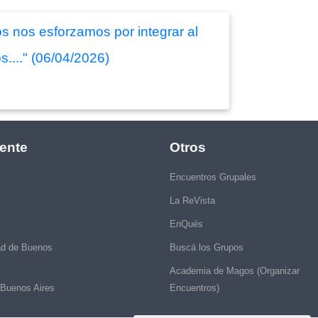
s nos esforzamos por integrar al
...." (06/04/2026)
ente
Otros
Encuentros Grupales
La ReVista
EnQués
ad de Buenos
Buscá los Grupos
Academia de Magos (Organizar
 Buenos Aires
Encuentros)