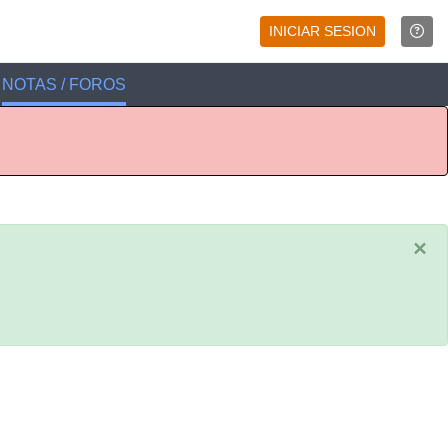
INICIAR SESION
NOTAS / FOROS
×