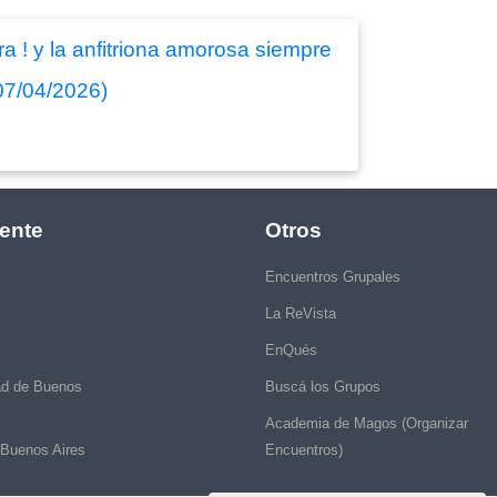
a ! y la anfitriona amorosa siempre
07/04/2026)
ente
Otros
Encuentros Grupales
La ReVista
EnQués
ad de Buenos
Buscá los Grupos
Academia de Magos (Organizar
 Buenos Aires
Encuentros)