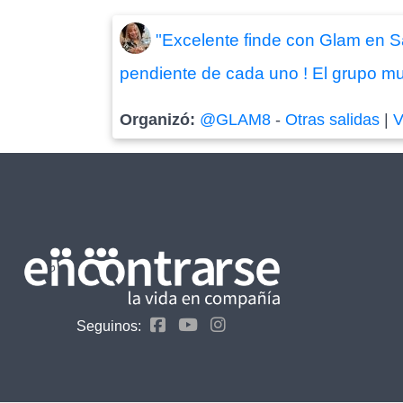
"Excelente finde con Glam en Sa
pendiente de cada uno ! El grupo mu
Organizó:
@GLAM8
-
Otras salidas
|
V
Seguinos: