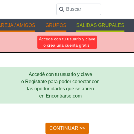
REJA / AMIGOS
GRUPOS
SALIDAS GRUPALES
Accedé con tu usuario y clave
o crea una cuenta gratis.
Accedé con tu usuario y clave
o Registrate para poder conectar con
las oportunidades que se abren
en Encontrarse.com
CONTINUAR >>