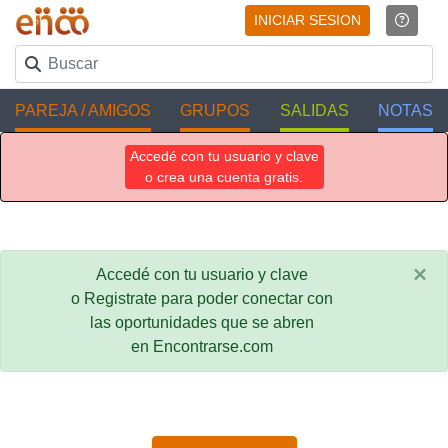
INICIAR SESION
PAREJA / AMIGOS
GRUPOS
SALIDAS
NOTAS
Accedé con tu usuario y clave
o crea una cuenta gratis.
×
Accedé con tu usuario y clave
o Registrate para poder conectar con
las oportunidades que se abren
en Encontrarse.com