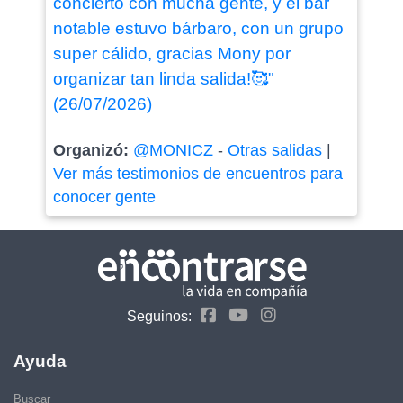
concierto con mucha gente, y el bar
notable estuvo bárbaro, con un grupo
super cálido, gracias Mony por
organizar tan linda salida!🥰"
(26/07/2026)
Organizó:
@MONICZ
-
Otras salidas
|
Ver más testimonios de encuentros para
conocer gente
Seguinos:
Ayuda
Buscar