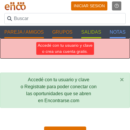
INICIAR SESION
PAREJA / AMIGOS
GRUPOS
SALIDAS
NOTAS
Accedé con tu usuario y clave
o crea una cuenta gratis.
×
Accedé con tu usuario y clave
o Registrate para poder conectar con
las oportunidades que se abren
en Encontrarse.com