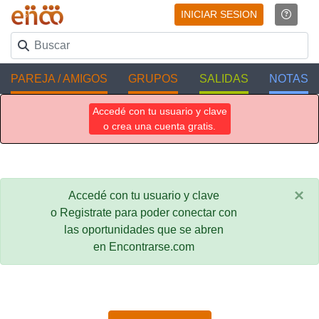
INICIAR SESION
PAREJA / AMIGOS
GRUPOS
SALIDAS
NOTAS
Accedé con tu usuario y clave
o crea una cuenta gratis.
×
Accedé con tu usuario y clave
o Registrate para poder conectar con
las oportunidades que se abren
en Encontrarse.com