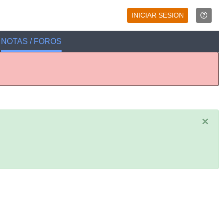
INICIAR SESION
NOTAS / FOROS
×