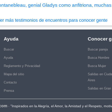
ntanebleau, genial Gladys como anfitriona, muchas 
er más testimonios de encuentros para conocer gente
Ayuda
Conocer g
Buscar
Buscar pareja
Ayuda
Busca Hombre
Reglamento y Privacidad
Busca Mujer
Mapa del sitio
Salidas en Ciud
Aires
Contacto
Salidas en Gran
Prensa
.com
-
"Inspirados en la Alegría, el Amor, la Amistad y el Respeto, moti