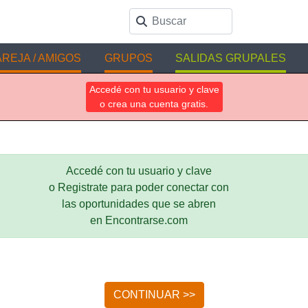
REJA / AMIGOS
GRUPOS
SALIDAS GRUPALES
Accedé con tu usuario y clave
o crea una cuenta gratis.
Accedé con tu usuario y clave
o Registrate para poder conectar con
las oportunidades que se abren
en Encontrarse.com
CONTINUAR >>