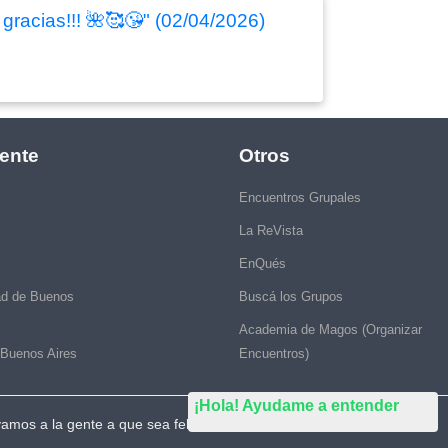
gracias!!! 🌺🥰😘" (02/04/2026)
ente
Otros
Encuentros Grupales
La ReVista
EnQués
ad de Buenos
Buscá los Grupos
Academia de Magos (Organizar
 Buenos Aires
Encuentros)
¡Hola! Ayudame a entender
vamos a la gente a que sea feliz."