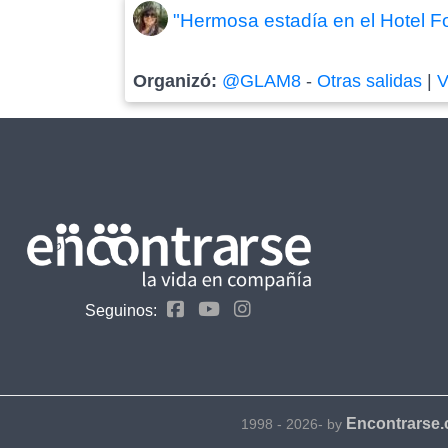
"Hermosa estadía en el Hotel Fo
Organizó:
@GLAM8
-
Otras salidas
|
V
Seguinos:
Encontrarse
1998 - 2026- by