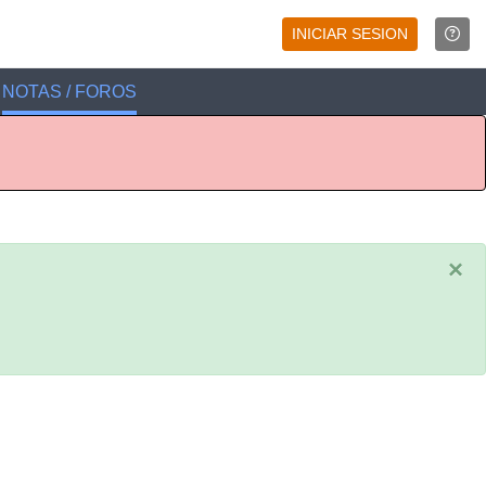
INICIAR SESION
NOTAS / FOROS
×