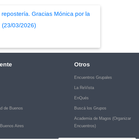
epostería. Gracias Mónica por la
" (23/03/2026)
ente
Otros
Encuentros Grupales
La ReVista
EnQués
ad de Buenos
Buscá los Grupos
Academia de Magos (Organizar
 Buenos Aires
Encuentros)