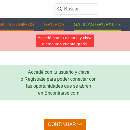
REJA / AMIGOS
GRUPOS
SALIDAS GRUPALES
Accedé con tu usuario y clave
o crea una cuenta gratis.
Accedé con tu usuario y clave
o Registrate para poder conectar con
las oportunidades que se abren
en Encontrarse.com
CONTINUAR >>