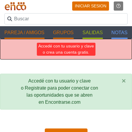
INICIAR SESION
PAREJA / AMIGOS
GRUPOS
SALIDAS
NOTAS
Accedé con tu usuario y clave
o crea una cuenta gratis.
×
Accedé con tu usuario y clave
o Registrate para poder conectar con
las oportunidades que se abren
en Encontrarse.com