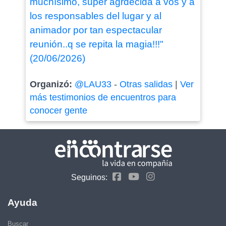
muchísimo, super agrdecida a vos y a
los responsables del lugar y al
animador por tan espectacular
reunión..q se repita la magia!!!"
(20/06/2026)
Organizó:
@LAU33
-
Otras salidas
|
Ver
más testimonios de encuentros para
conocer gente
Seguinos:
Ayuda
Buscar