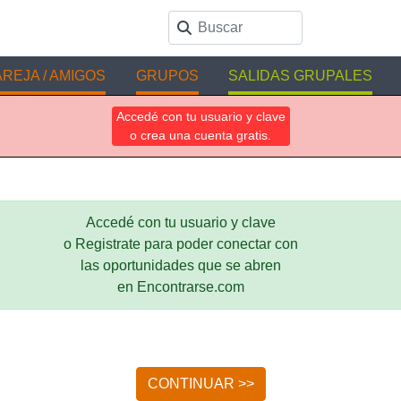
REJA / AMIGOS
GRUPOS
SALIDAS GRUPALES
Accedé con tu usuario y clave
o crea una cuenta gratis.
Accedé con tu usuario y clave
o Registrate para poder conectar con
las oportunidades que se abren
en Encontrarse.com
CONTINUAR >>