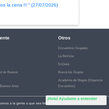
 la cena !!! " (27/07/2026)
ente
Otros
Encuentros Grupales
La ReVista
EnQués
ad de Buenos
Buscá los Grupos
Academia de Magos (Organizar
 Buenos Aires
Encuentros)
¡Hola! Ayudame a entender
vamos a la gente a que sea feliz."