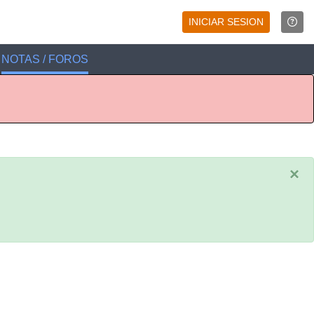
INICIAR SESION
NOTAS / FOROS
×