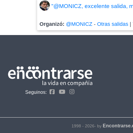
"@MONICZ, excelente salida, mu
Organizó:
@MONICZ
-
Otras salidas
|
Seguinos:
Encontrarse
1998 - 2026- by