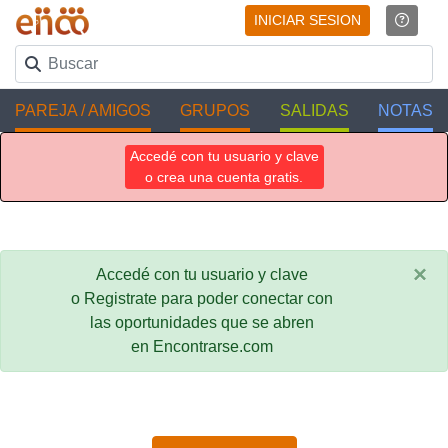
INICIAR SESION
PAREJA / AMIGOS
GRUPOS
SALIDAS
NOTAS
Accedé con tu usuario y clave
o crea una cuenta gratis.
×
Accedé con tu usuario y clave
o Registrate para poder conectar con
las oportunidades que se abren
en Encontrarse.com