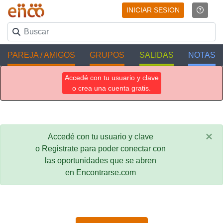
INICIAR SESION
PAREJA / AMIGOS
GRUPOS
SALIDAS
NOTAS
Accedé con tu usuario y clave
o crea una cuenta gratis.
×
Accedé con tu usuario y clave
o Registrate para poder conectar con
las oportunidades que se abren
en Encontrarse.com