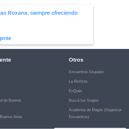
cias Roxana, siempre ofreciendo
gente
ente
Otros
Encuentros Grupales
La ReVista
EnQués
ad de Buenos
Buscá los Grupos
Academia de Magos (Organizar
 Buenos Aires
Encuentros)