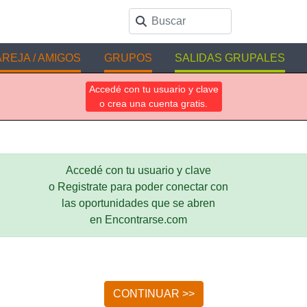
REJA / AMIGOS
GRUPOS
SALIDAS GRUPALES
Accedé con tu usuario y clave
o crea una cuenta gratis.
Accedé con tu usuario y clave
o Registrate para poder conectar con
las oportunidades que se abren
en Encontrarse.com
CONTINUAR >>