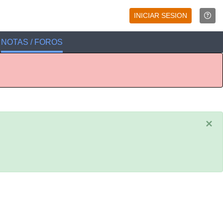
INICIAR SESION
NOTAS / FOROS
×