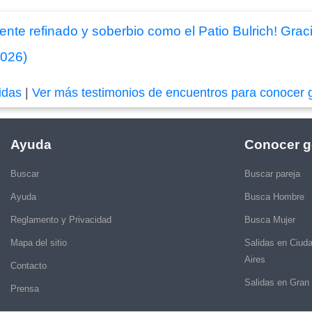
ente refinado y soberbio como el Patio Bulrich! Gra
2026)
idas
|
Ver más testimonios de encuentros para conocer 
Ayuda
Conocer g
Buscar
Buscar pareja
Ayuda
Busca Hombre
Reglamento y Privacidad
Busca Mujer
Mapa del sitio
Salidas en Ciud
Aires
Contacto
Salidas en Gran
Prensa