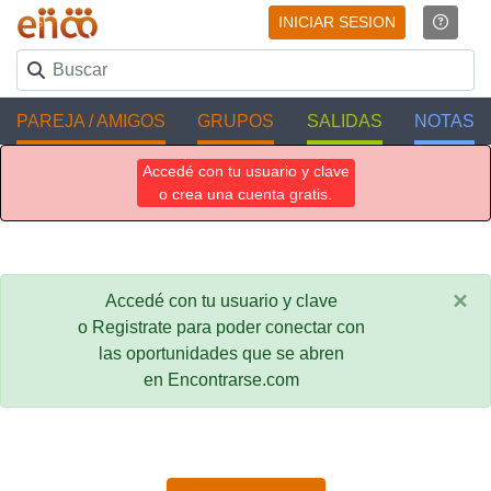
INICIAR SESION
PAREJA / AMIGOS
GRUPOS
SALIDAS
NOTAS
Accedé con tu usuario y clave
o crea una cuenta gratis.
×
Accedé con tu usuario y clave
o Registrate para poder conectar con
las oportunidades que se abren
en Encontrarse.com