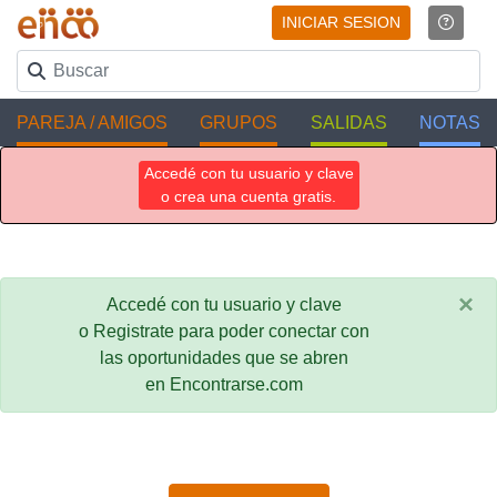
INICIAR SESION
PAREJA / AMIGOS
GRUPOS
SALIDAS
NOTAS
Accedé con tu usuario y clave
o crea una cuenta gratis.
×
Accedé con tu usuario y clave
o Registrate para poder conectar con
las oportunidades que se abren
en Encontrarse.com