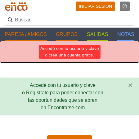
INICIAR SESION
PAREJA / AMIGOS
GRUPOS
SALIDAS
NOTAS
Accedé con tu usuario y clave
o crea una cuenta gratis.
×
Accedé con tu usuario y clave
o Registrate para poder conectar con
las oportunidades que se abren
en Encontrarse.com