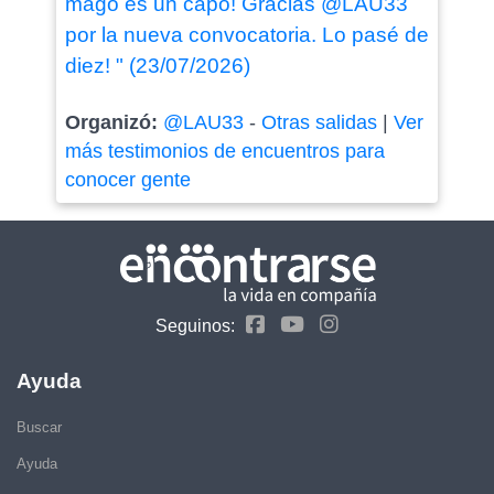
mago es un capo! Gracias @LAU33
por la nueva convocatoria. Lo pasé de
diez! " (23/07/2026)
Organizó:
@LAU33
-
Otras salidas
|
Ver
más testimonios de encuentros para
conocer gente
Seguinos:
Ayuda
Buscar
Ayuda