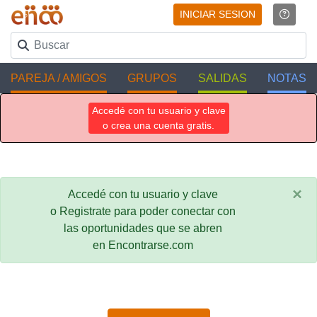
INICIAR SESION
PAREJA / AMIGOS
GRUPOS
SALIDAS
NOTAS
Accedé con tu usuario y clave
o crea una cuenta gratis.
×
Accedé con tu usuario y clave
o Registrate para poder conectar con
las oportunidades que se abren
en Encontrarse.com