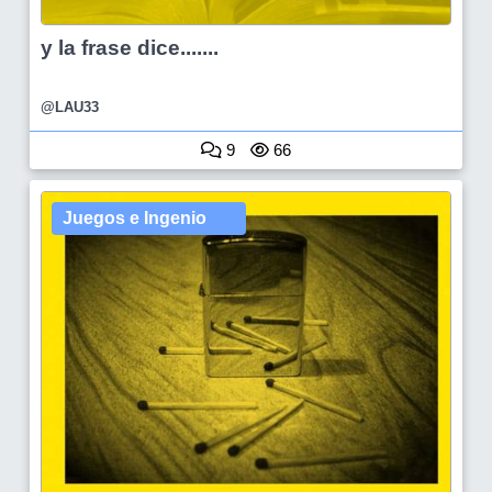
y la frase dice.......
@LAU33
9
66
Juegos e Ingenio