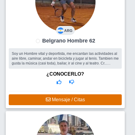
ARG
Belgrano Hombre 62
Soy un Hombre vital y deportista, me encantan las actividades al
aire libre, caminar, andar en bicicleta y jugar al tenis. Tambien me
gusta la música (casi toda), bailar, ir al cine y al teatro. Cr...
Busco
Me encantaria encontrar una mujer para compartir las
cosas lindas de la vida, conversar, bailar, escuchar música, salir
¿CONOCERLO?
a caminar y a comer algo rico ....
Mensaje / Citas