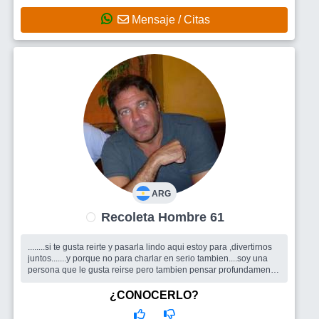
Mensaje / Citas
ARG
Recoleta Hombre 61
........si te gusta reirte y pasarla lindo aqui estoy para ,divertirnos
juntos.......y porque no para charlar en serio tambien....soy una
persona que le gusta reirse pero tambien pensar profundamente
...
Busco
estoy buscando una mujer que sea en principio
¿CONOCERLO?
NORMAL...despues es obvio que en una mujer me gustan mas
unas cosas que otras ,asi que ,tendria que conocerte....porque no