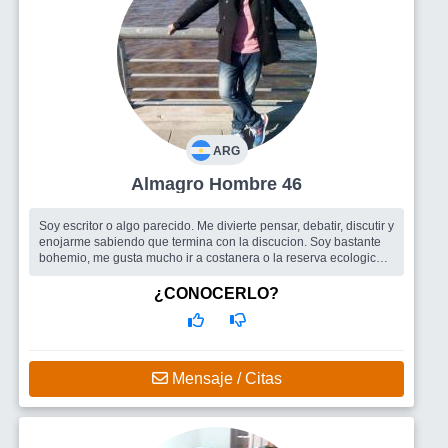
ARG
Almagro Hombre 46
Soy escritor o algo parecido. Me divierte pensar, debatir, discutir y
enojarme sabiendo que termina con la discucion. Soy bastante
bohemio, me gusta mucho ir a costanera o la reserva ecologica a
tomar...
Busco
Mujer inteligente, independiente e inquisitiva. Que este
¿CONOCERLO?
orientada al mundo creativo y artistico. Que le guste andar en
moto, es lo que tengo.
Mensaje / Citas