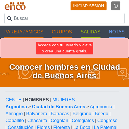
INICIAR SESION
PAREJA / AMIGOS
GRUPOS
SALIDAS
NOTAS
Accedé con tu usuario y clave
o crea una cuenta gratis.
Conocer hombres en Ciudad
de Buenos Aires
GENTE
|
HOMBRES
|
MUJERES
Argentina
>
Ciudad de Buenos Aires
>
Agronomia
|
Almagro
|
Balvanera
|
Barracas
|
Belgrano
|
Boedo
|
Caballito
|
Chacarita
|
Coghlan
|
Colegiales
|
Congreso
|
Constitución
|
Flores
|
Floresta
|
La Boca
|
La Paternal