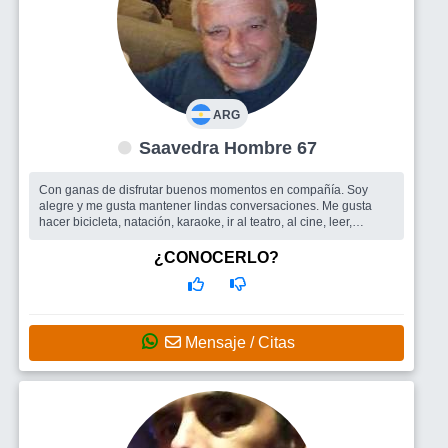
ARG
Saavedra Hombre 67
Con ganas de disfrutar buenos momentos en compañía. Soy
alegre y me gusta mantener lindas conversaciones. Me gusta
hacer bicicleta, natación, karaoke, ir al teatro, al cine, leer,
pasear. Trata...
Busco
Amigos para salir y una mujer con quien compartir
¿CONOCERLO?
buenos momentos
Mensaje / Citas