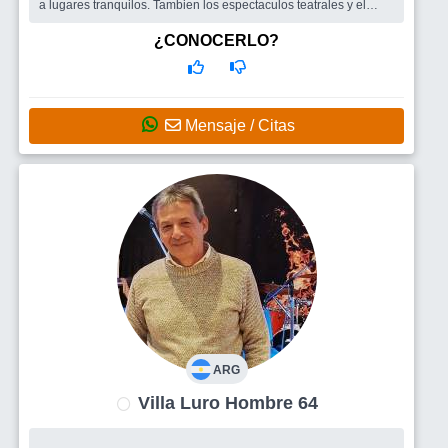
a lugares tranquilos. Tambien los espectaculos teatrales y el
cine.....y muchas co...
Busco
Me gustaria encontrar una mujer con los gustos similares
¿CONOCERLO?
para compartir esos momentos. Y grupos de amigos para salir.
Mensaje / Citas
ARG
Villa Luro Hombre 64
...