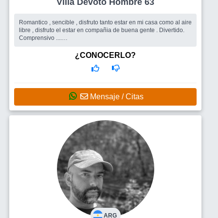
Villa Devoto Hombre 63
Romantico , sencible , disfruto tanto estar en mi casa como al aire
libre , disfruto el estar en compañia de buena gente . Divertido.
Comprensivo ....
Busco
Una linda y buena mujer ( sin duda que por dentro )
¿CONOCERLO?
Mensaje / Citas
ARG