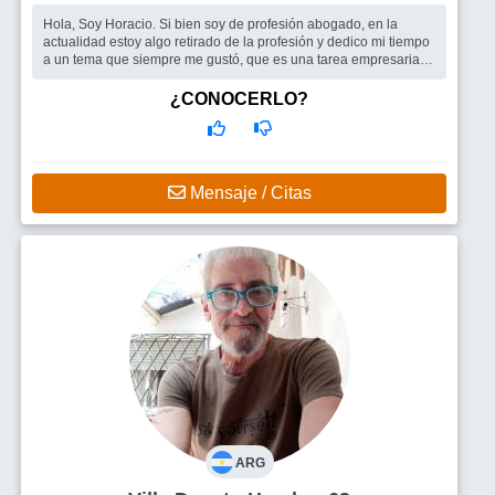
Hola, Soy Horacio. Si bien soy de profesión abogado, en la
actualidad estoy algo retirado de la profesión y dedico mi tiempo
a un tema que siempre me gustó, que es una tarea empresaria.
Tengo una R...
Busco
Busco una mujer que en principio me resulte agradable.
¿CONOCERLO?
Que sea inteligentemente aceptable. Con la que pueda compartir
o disentir sobre las formas de la vida, pero siempre estar de
acuerdo sobre el f
Mensaje / Citas
ARG