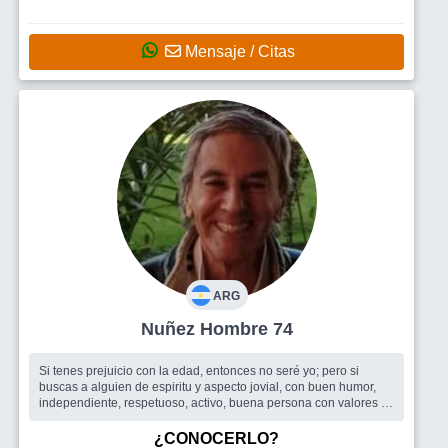
nos conocemos ?
Mensaje / Citas
ARG
Nuñez Hombre 74
Si tenes prejuicio con la edad, entonces no seré yo; pero si
buscas a alguien de espiritu y aspecto jovial, con buen humor,
independiente, respetuoso, activo, buena persona con valores ...
quizás po...
Busco
Una Mujer que contenga una Buena Persona
¿CONOCERLO?