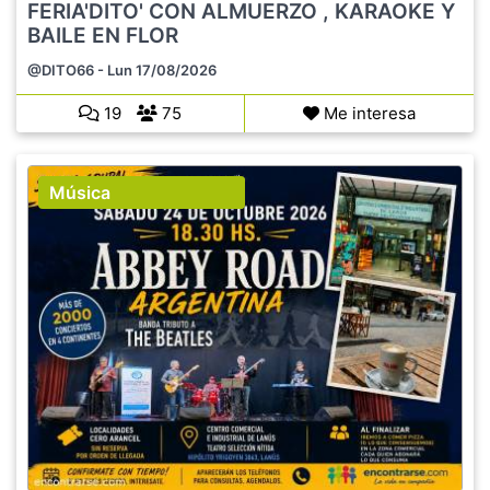
FERIA'DITO' CON ALMUERZO , KARAOKE Y
BAILE EN FLOR
@DITO66
- Lun 17/08/2026
19
75
Me interesa
Música