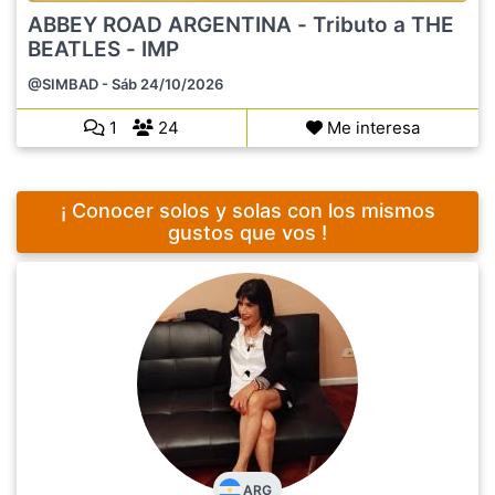
ABBEY ROAD ARGENTINA - Tributo a THE
BEATLES - IMP
@SIMBAD
- Sáb 24/10/2026
1
24
Me interesa
¡ Conocer solos y solas con los mismos
gustos que vos !
ARG