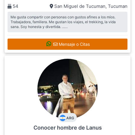
54
San Miguel de Tucuman
,
Tucuman
Me gusta compartir con personas con gustos afines a los míos.
Trabajadora, familiera. Me gustan los viajes, el trekking, la vida
sana. Soy honesta y divertida. ...
Busca:
Me gustaria hacer amigos y si se da el conocer a un hombre
que no altere la paz que ya logré estando sola
Mensaje o Citas
ARG
Conocer hombre de Lanus