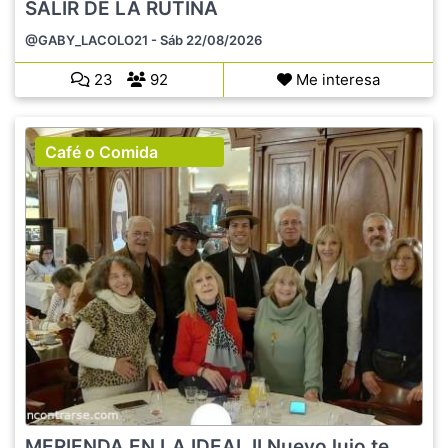
SALIR DE LA RUTINA
@GABY_LACOLO21
- Sáb 22/08/2026
23
92
Me interesa
Café o Comida
MERIENDA EN LA IDEAL II Nuevo lujo te