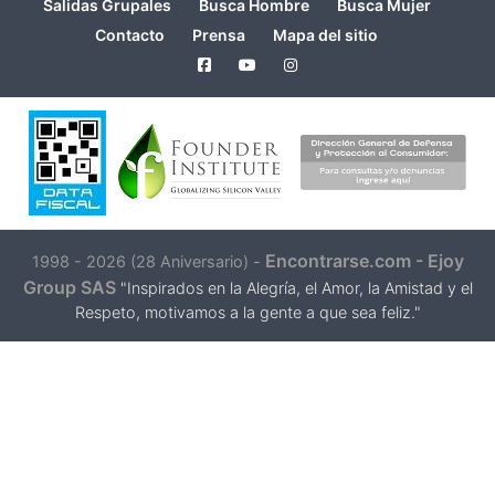
Salidas Grupales
Busca Hombre
Busca Mujer
Contacto
Prensa
Mapa del sitio
Encontrarse.com - Ejoy
1998 - 2026 (28 Aniversario) -
Group SAS
"Inspirados en la Alegría, el Amor, la Amistad y el
Respeto, motivamos a la gente a que sea feliz."