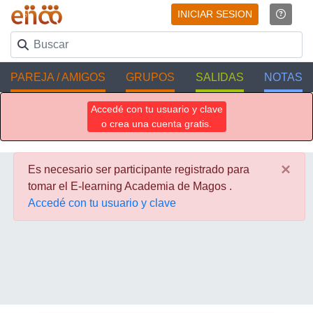
INICIAR SESION
PAREJA / AMIGOS
GRUPOS
SALIDAS
NOTAS
Accedé con tu usuario y clave
o crea una cuenta gratis.
×
Es necesario ser participante registrado para
tomar el E-learning Academia de Magos .
Accedé con tu usuario y clave