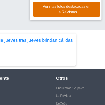
Ver más fotos destacadas en
La ReVistas
 jueves tras jueves brindan cálidas
ente
Otros
Encuentros Grupales
La ReVista
EnQués