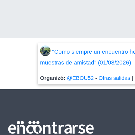
"Como siempre un encuentro her
muestras de amistad" (01/08/2026)
Organizó:
@EBOU52
-
Otras salidas
|