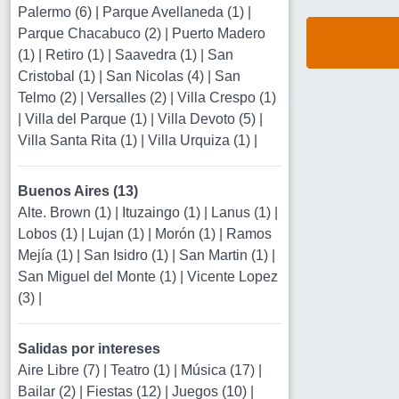
Palermo (6)
|
Parque Avellaneda (1)
|
Parque Chacabuco (2)
|
Puerto Madero
(1)
|
Retiro (1)
|
Saavedra (1)
|
San
Cristobal (1)
|
San Nicolas (4)
|
San
Telmo (2)
|
Versalles (2)
|
Villa Crespo (1)
|
Villa del Parque (1)
|
Villa Devoto (5)
|
Villa Santa Rita (1)
|
Villa Urquiza (1)
|
Buenos Aires (13)
Alte. Brown (1)
|
Ituzaingo (1)
|
Lanus (1)
|
Lobos (1)
|
Lujan (1)
|
Morón (1)
|
Ramos
Mejía (1)
|
San Isidro (1)
|
San Martin (1)
|
San Miguel del Monte (1)
|
Vicente Lopez
(3)
|
Salidas por intereses
Aire Libre (7)
|
Teatro (1)
|
Música (17)
|
Bailar (2)
|
Fiestas (12)
|
Juegos (10)
|