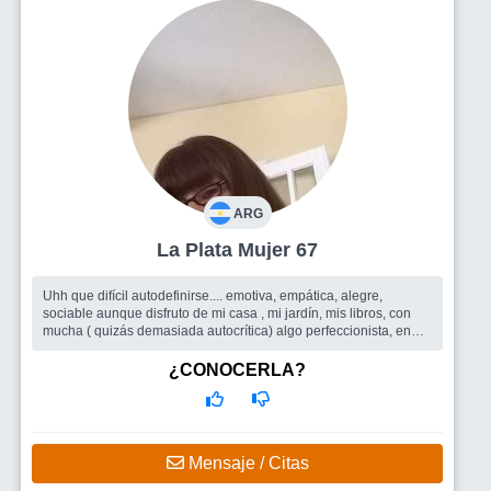
ARG
La Plata Mujer 67
Uhh que difícil autodefinirse.... emotiva, empática, alegre,
sociable aunque disfruto de mi casa , mi jardín, mis libros, con
mucha ( quizás demasiada autocrítica) algo perfeccionista, en
busca d...
Busco
Todo lo que el sitio pueda ofrecer, amigas/os para
¿CONOCERLA?
compartir encuentros, salidas grupales, y quizás porque no un
buen compañero de ruta
Mensaje / Citas