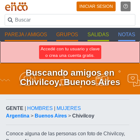
INICIAR SESION
PAREJA / AMIGOS
GRUPOS
SALIDAS
NOTAS
Accedé con tu usuario y clave
o crea una cuenta gratis.
Buscando amigos en
Chivilcoy, Buenos Aires
GENTE
|
HOMBRES
|
MUJERES
Argentina
>
Buenos Aires
>
Chivilcoy
Conoce alguna de las personas con foto de Chivilcoy,