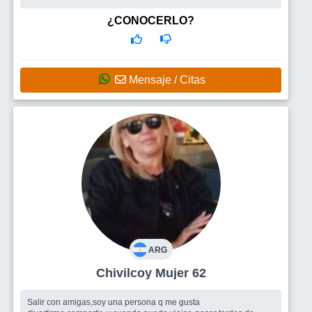
¿CONOCERLO?
Mensaje / Citas
ARG
Chivilcoy Mujer 62
Salir con amigas,soy una persona q me gusta