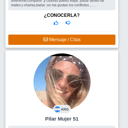
divertirme,compartir ,y cuando puedo viajar ,pasar tardes de
mates y charlas,bailar ,no me gustan los conflictos ,...
Busco
Amistad ,hombre
¿CONOCERLA?
Mensaje / Citas
ARG
Pilar Mujer 51