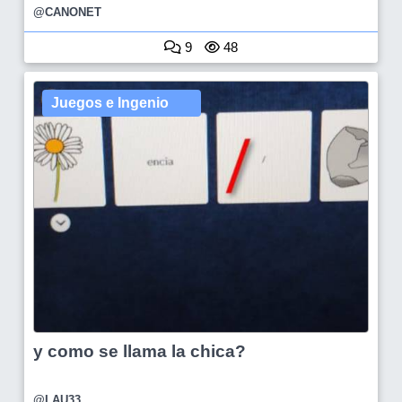
@CANONET
9
48
Juegos e Ingenio
y como se llama la chica?
@LAU33