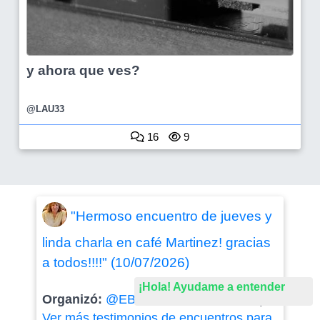
y ahora que ves?
@LAU33
16
9
"Hermoso encuentro de jueves y
linda charla en café Martinez! gracias
a todos!!!!" (10/07/2026)
¡Hola! Ayudame a entender
Organizó:
@EBOU52
-
Otras salidas
|
Ver más testimonios de encuentros para