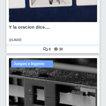
Y la oracion dice....
@LAU33
8
38
Juegos e Ingenio