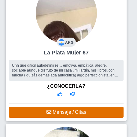
ARG
La Plata Mujer 67
Uhh que difícil autodefinirse.... emotiva, empática, alegre,
sociable aunque disfruto de mi casa , mi jardín, mis libros, con
mucha ( quizás demasiada autocrítica) algo perfeccionista, en
busca d...
Busco
Todo lo que el sitio pueda ofrecer, amigas/os para
¿CONOCERLA?
compartir encuentros, salidas grupales, y quizás porque no un
buen compañero de ruta
Mensaje / Citas