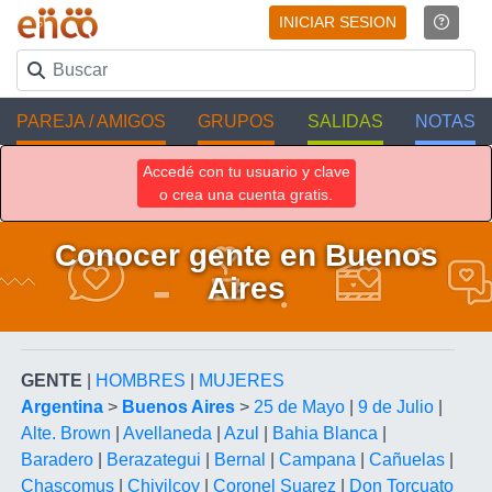
INICIAR SESION
PAREJA / AMIGOS
GRUPOS
SALIDAS
NOTAS
Accedé con tu usuario y clave
o crea una cuenta gratis.
Conocer gente en Buenos
Aires
GENTE
|
HOMBRES
|
MUJERES
Argentina
>
Buenos Aires
>
25 de Mayo
|
9 de Julio
|
Alte. Brown
|
Avellaneda
|
Azul
|
Bahia Blanca
|
Baradero
|
Berazategui
|
Bernal
|
Campana
|
Cañuelas
|
Chascomus
|
Chivilcoy
|
Coronel Suarez
|
Don Torcuato