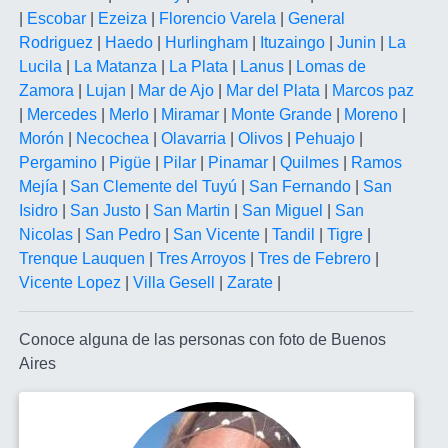
|
Escobar
|
Ezeiza
|
Florencio Varela
|
General
Rodriguez
|
Haedo
|
Hurlingham
|
Ituzaingo
|
Junin
|
La
Lucila
|
La Matanza
|
La Plata
|
Lanus
|
Lomas de
Zamora
|
Lujan
|
Mar de Ajo
|
Mar del Plata
|
Marcos paz
|
Mercedes
|
Merlo
|
Miramar
|
Monte Grande
|
Moreno
|
Morón
|
Necochea
|
Olavarria
|
Olivos
|
Pehuajo
|
Pergamino
|
Pigüe
|
Pilar
|
Pinamar
|
Quilmes
|
Ramos
Mejía
|
San Clemente del Tuyú
|
San Fernando
|
San
Isidro
|
San Justo
|
San Martin
|
San Miguel
|
San
Nicolas
|
San Pedro
|
San Vicente
|
Tandil
|
Tigre
|
Trenque Lauquen
|
Tres Arroyos
|
Tres de Febrero
|
Vicente Lopez
|
Villa Gesell
|
Zarate
|
Conoce alguna de las personas con foto de Buenos
Aires