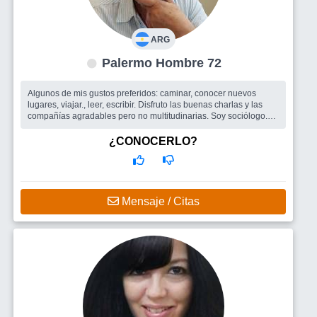
ARG
Palermo Hombre 72
Algunos de mis gustos preferidos: caminar, conocer nuevos
lugares, viajar., leer, escribir. Disfruto las buenas charlas y las
compañías agradables pero no multitudinarias. Soy sociólogo.
Ya retir...
Busco
Me gustaría encontrar un grupo afín para hacer
¿CONOCERLO?
amistades. Me interesa conocer una mujer, una compañera con
quien construir un lazo estable.
Mensaje / Citas