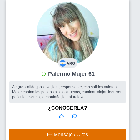
ARG
Palermo Mujer 61
Alegre, cálida, positiva, leal, responsable, con solidos valores.
Me encantan los paseos a sitios nuevos, caminar, viajar, leer, ver
películas, series, la montaña, la naturaleza... ...
Busco
Un compañero con valores, leal, sincero, divertido, que
tenga claro lo que quiere. Creo en la pareja, en que la vida de a
¿CONOCERLA?
dos es mejor, en la armonía, en vínculos sanos, inteligentes y
maduros.
Mensaje / Citas