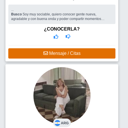
...
Busco
Soy muy sociable, quiero conocer gente nueva,
agradable y con buena onda y poder compartir momentos
divertidos. Charlas, bailes salidas y viajes. En esta etapa de
adultez me parece que estar en comu
¿CONOCERLA?
Mensaje / Citas
ARG