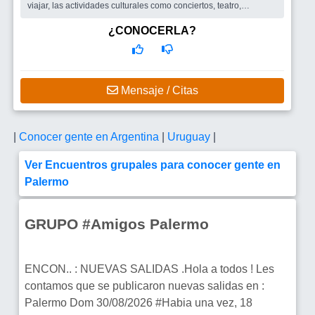
viajar, las actividades culturales como conciertos, teatro,
jazz..Me...
Busco
Me encantaría encontrar amigos y amigas para salir y
¿CONOCERLA?
disfrutar, y porque no un hombre con quien compartir buenos
momentos
Mensaje / Citas
|
Conocer gente en Argentina
|
Uruguay
|
Ver Encuentros grupales para conocer gente en
Palermo
GRUPO #Amigos Palermo
ENCON.. : NUEVAS SALIDAS .Hola a todos ! Les
contamos que se publicaron nuevas salidas en :
Palermo Dom 30/08/2026 #Habia una vez, 18