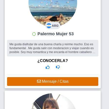
ARG
Palermo Mujer 53
Me gusta diafrutar de una buena charla y reirme mucho. Eso es
fundamental . Me gusta salir con moderacion y viajar cuando es
posible. Soy muy romantica y me encanta el hombre caballero y
cariñoso...
Busco
Me gustaria encontrar un hombre , una paraja con la cual
¿CONOCERLA?
comoartir las cosas cotidianas de la vida , ayudarnos, protejernos
y disfrutar tanto de una salida como de una pizza viendo una
pelicula
Mensaje / Citas