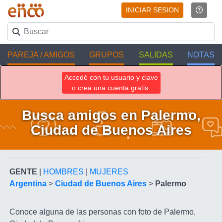
INICIAR SESION
PAREJA / AMIGOS
GRUPOS
SALIDAS
NOTAS
Accedé con tu usuario y clave
o crea una cuenta gratis.
Busca amigos en Palermo,
Ciudad de Buenos Aires
GENTE
|
HOMBRES
|
MUJERES
Argentina
>
Ciudad de Buenos Aires
>
Palermo
Conoce alguna de las personas con foto de Palermo,