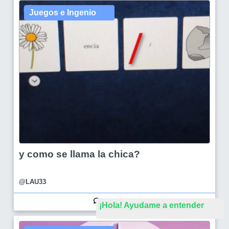
Juegos e Ingenio
y como se llama la chica?
@LAU33
7
36
¡Hola! Ayudame a entender