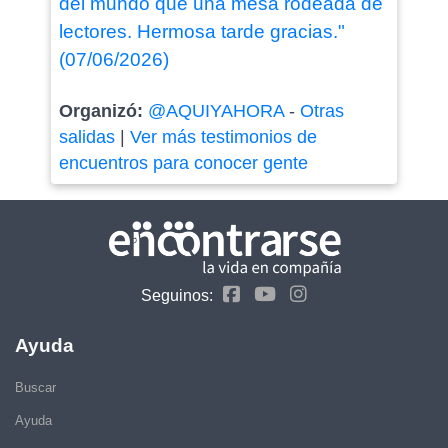
del mundo que una mesa rodeada de
lectores. Hermosa tarde gracias."
(07/06/2026)
Organizó:
@AQUIYAHORA
-
Otras
salidas
|
Ver más testimonios de
encuentros para conocer gente
Seguinos:
Ayuda
Buscar
Ayuda