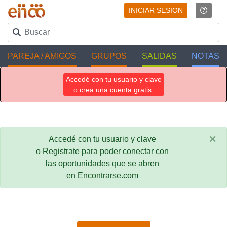
INICIAR SESION
PAREJA / AMIGOS
GRUPOS
SALIDAS
NOTAS
Accedé con tu usuario y clave
o crea una cuenta gratis.
×
Accedé con tu usuario y clave
o Registrate para poder conectar con
las oportunidades que se abren
en Encontrarse.com