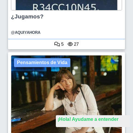
¿Jugamos?
@AQUIYAHORA
5
27
Pensamientos de Vida
¡Hola! Ayudame a entender