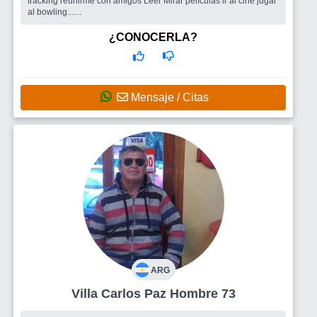
tracking reunirme con amigos Leer Mirar películas ir al cine jugar
al bowling...
Busco
Amigos
¿CONOCERLA?
Mensaje / Citas
ARG
Villa Carlos Paz Hombre 73