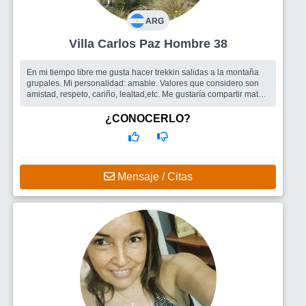
ARG
Villa Carlos Paz Hombre 38
En mi tiempo libre me gusta hacer trekkin salidas a la montaña
grupales. Mi personalidad: amable. Valores que considero son
amistad, respeto, cariño, lealtad,etc. Me gustaría compartir mates
en la ...
Busco
Me gustaría encontrar una mujer, para salir tomar mates
¿CONOCERLO?
en el rio o la montaña, conocer mucha gente nueva! Salidas
grupales.
Mensaje / Citas