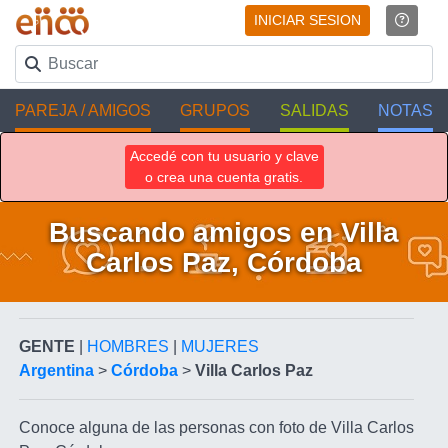
INICIAR SESION
PAREJA / AMIGOS
GRUPOS
SALIDAS
NOTAS
Accedé con tu usuario y clave
o crea una cuenta gratis.
Buscando amigos en Villa
Carlos Paz, Córdoba
GENTE
|
HOMBRES
|
MUJERES
Argentina
>
Córdoba
>
Villa Carlos Paz
Conoce alguna de las personas con foto de Villa Carlos