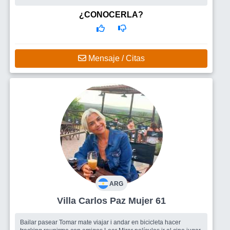
cafés, char...
Busco
Hombre
¿CONOCERLA?
Mensaje / Citas
ARG
Villa Carlos Paz Mujer 61
Bailar pasear Tomar mate viajar i andar en bicicleta hacer